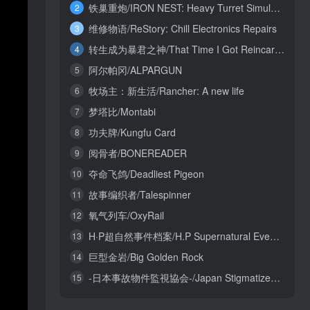
铁巢重炮/IRON NEST: Heavy Turret Simulator
2
维修物语/ReStory: Chill Electronics Repairs
3
转生成为暴君之神/That Time I Got Reincarnated as a Tyrant God
4
阿尔帕冈/ALPARGUN
5
牧场主：新生活/Rancher: A new life
6
梦塔比/Montabi
7
功夫牌/Kungfu Card
8
阅骨者/BONEREADER
9
夺命飞鸽/Deadliest Pigeon
10
故事编织者/Talespinner
11
氧气列车/OxyRail
12
H·P超自然事件档案/H.P Supernatural Event Archives
13
巨型金岩/Big Golden Rock
14
-日本事故物件監視協会-/Japan Stigmatized Property3
15