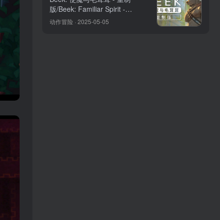
版/Beek: Familiar Spirit -
Remastered
动作冒险 · 2025-05-05