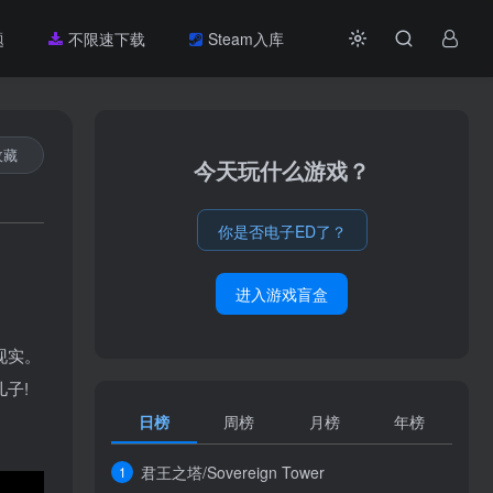
题
不限速下载
Steam入库
收藏
今天玩什么游戏？
你是否电子ED了？
进入游戏盲盒
现实。
子!
日榜
周榜
月榜
年榜
君王之塔/Sovereign Tower
1