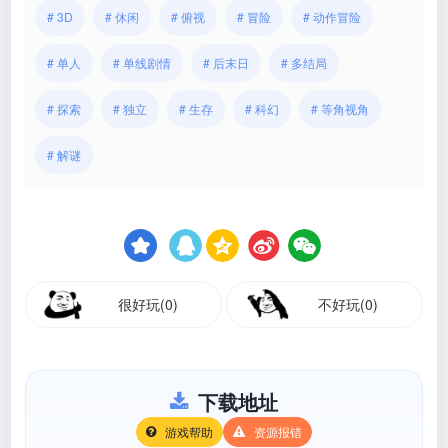
# 3D
# 休闲
# 俯视
# 冒险
# 动作冒险
# 单人
# 单线剧情
# 后末日
# 多结局
# 探索
# 独立
# 生存
# 科幻
# 等角视角
# 解谜
很好玩(0)
不好玩(0)
下载地址
游戏帮助
资源报错