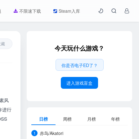
题
不限速下载
Steam入库
收藏
今天玩什么游戏？
你是否电子ED了？
进入游戏盲盒
素风
作进行
SS
日榜
周榜
月榜
年榜
赤鸟/Akatori
1