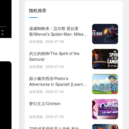
随机推荐
漫威蜘蛛侠：迈尔斯·莫拉莱
斯/Marvel’s Spider-Man: Miles
Morales
动作冒险 · 2026-07-09
武士的精神/The Spirit of the
Samurai
动作冒险 · 2026-07-03
跟小佩学西语/Pedro's
Adventures in Spanish [Learn
Spanish]
动作冒险 · 2026-07-04
梦幻主义/Onirism
动作冒险 · 2026-07-05
70年代风格机器人动画 杰比-