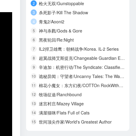
枪火无双/Gunstoppable
2
杀死影子/Kill The Shadow
3
青鬼2/Aooni2
4
神与杀戮/Gods & Gore
5
黑夜轮回/Re:Night
6
IL2捍卫雄鹰：朝鲜战争/Korea. IL-2 Series
7
超翼战骑艾斯提克/Changeable Guardian ESTIQUE
8
辛迪加：机密行动/The Syndicate: Classified Operations
9
诡秘异闻：守望者/Uncanny Tales: The Watcher
10
棉花小魔女：东方幻夜/COTTOn RockWithYou -ORIENTAL NIGHT DREAMS-
11
牧场征途/Ranchbound
12
迷宫村庄/Mazey Village
13
满屋猫咪/Flats Full of Cats
14
世间顶尖作家/World's Greatest Author
15