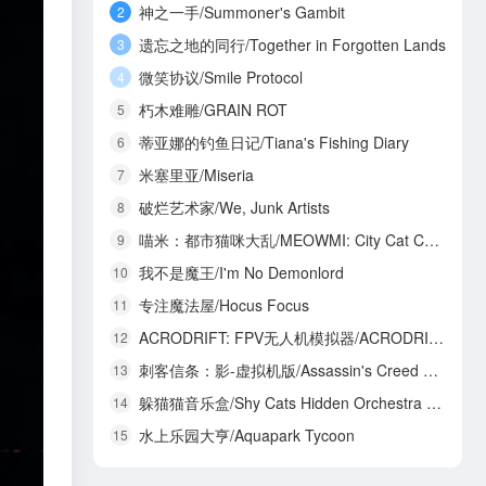
神之一手/Summoner's Gambit
2
遗忘之地的同行/Together in Forgotten Lands
3
微笑协议/Smile Protocol
4
朽木难雕/GRAIN ROT
5
蒂亚娜的钓鱼日记/Tiana's Fishing Diary
6
米塞里亚/Miseria
7
破烂艺术家/We, Junk Artists
8
喵米：都市猫咪大乱/MEOWMI: City Cat Chaos
9
我不是魔王/I'm No Demonlord
10
专注魔法屋/Hocus Focus
11
ACRODRIFT: FPV无人机模拟器/ACRODRIFT: FPV Drone Simulator
12
刺客信条：影-虚拟机版/Assassin's Creed Shadows HYPERVISOR
13
躲猫猫音乐盒/Shy Cats Hidden Orchestra 2 - The Return
14
水上乐园大亨/Aquapark Tycoon
15