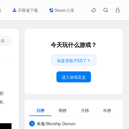
题
不限速下载
Steam入库
收藏
今天玩什么游戏？
你是否电子ED了？
进入游戏盲盒
创
旅。
日榜
周榜
月榜
年榜
奉魔/Worship Demon
1