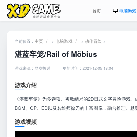
首页
电脑游戏
主页
/
电脑游戏
/
动作冒险
当前位置：
>
>
>
湛蓝牢笼/Rail of Möbius
游戏来源：网友投递
更新时间：2021-12-05 18:04
游戏介绍
《湛蓝牢笼》为多选项、複数结局的2D日式文字冒险游戏。
BGM、OP、ED以及名绘师操刀的丰富图像，融合推理、
游戏视频