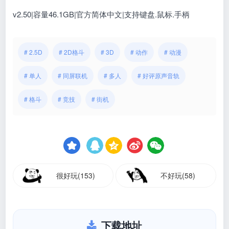
v2.50|容量46.1GB|官方简体中文|支持键盘.鼠标.手柄
# 2.5D
# 2D格斗
# 3D
# 动作
# 动漫
# 单人
# 同屏联机
# 多人
# 好评原声音轨
# 格斗
# 竞技
# 街机
很好玩(153)
不好玩(58)
下载地址