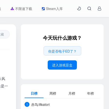
题
不限速下载
Steam入库
收藏
今天玩什么游戏？
你是否电子ED了？
进入游戏盲盒
斗风
像是一
日榜
周榜
月榜
年榜
赤鸟/Akatori
1