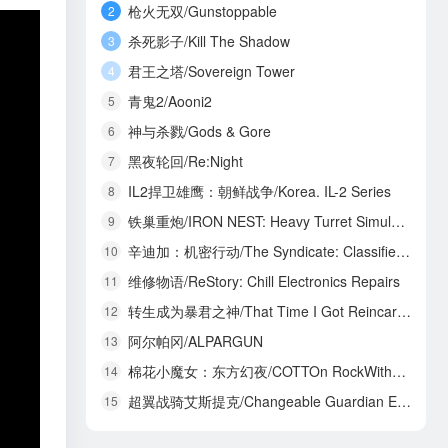
枪火无双/Gunstoppable
2
杀死影子/Kill The Shadow
3
君王之塔/Sovereign Tower
4
青鬼2/Aooni2
5
神与杀戮/Gods & Gore
6
黑夜轮回/Re:Night
7
IL2捍卫雄鹰：朝鲜战争/Korea. IL-2 Series
8
铁巢重炮/IRON NEST: Heavy Turret Simulator
9
辛迪加：机密行动/The Syndicate: Classified Operations
10
维修物语/ReStory: Chill Electronics Repairs
11
转生成为暴君之神/That Time I Got Reincarnated as a Tyrant God
12
阿尔帕冈/ALPARGUN
13
棉花小魔女：东方幻夜/COTTOn RockWithYou -ORIENTAL NIGHT DREAMS-
14
超翼战骑艾斯提克/Changeable Guardian ESTIQUE
15