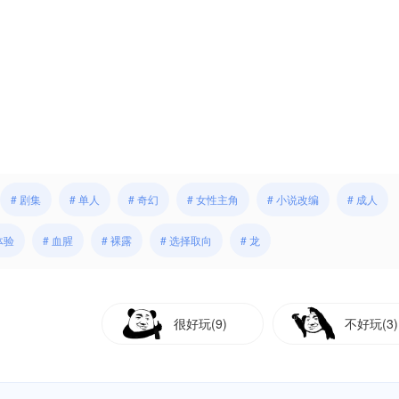
# 剧集
# 单人
# 奇幻
# 女性主角
# 小说改编
# 成人
体验
# 血腥
# 裸露
# 选择取向
# 龙
很好玩(9)
不好玩(3)