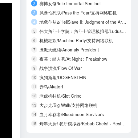
赛博女修/Idle Immortal Sentinel
2
风暴怕死队/Pass the Fear/支持网络联机
3
地狱仆从2/HellSlave II: Judgment of the Archon
4
伟大角斗士学院：角斗士管理模拟器/Ludus Magnatus: Gladiator Manager Simulator
5
机械狂欢/Machine Party/支持网络联机
6
鹰派大统领/Anomaly President
7
夜幕：畸人秀/At Night : Freakshow
8
战争洪流/Flow Of War
9
疯狗斯坦/DOGENSTEIN
10
赤鸟/Akatori
11
老虎机挂机/Slot Grind
12
大步走/Big Walk/支持网络联机
13
血月幸存者/Bloodmoon Survivors
14
烤串大厨! 餐厅模拟器/Kebab Chefs! - Restaurant Simulator/支持网络联机
15