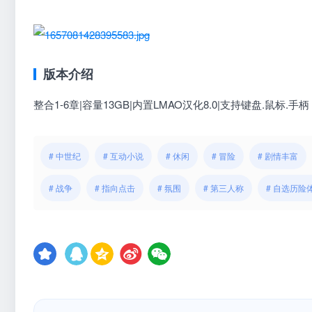
版本介绍
整合1-6章|容量13GB|内置LMAO汉化8.0|支持键盘.鼠标.手柄
# 中世纪
# 互动小说
# 休闲
# 冒险
# 剧情丰富
# 战争
# 指向点击
# 氛围
# 第三人称
# 自选历险