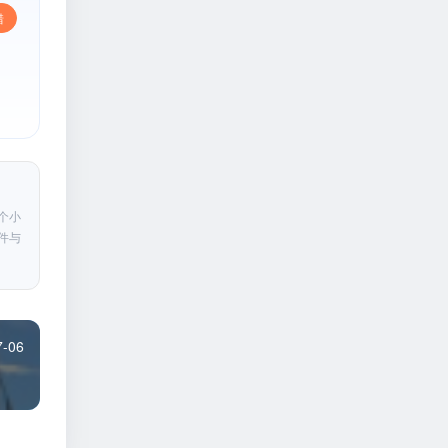
错
个小
件与
7-06