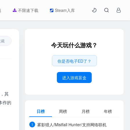
题
不限速下载
Steam入库
收藏
今天玩什么游戏？
你是否电子ED了？
进入游戏盲盒
出，其
本作的
日榜
周榜
月榜
年榜
雾影猎人/Mistfall Hunter/支持网络联机
1