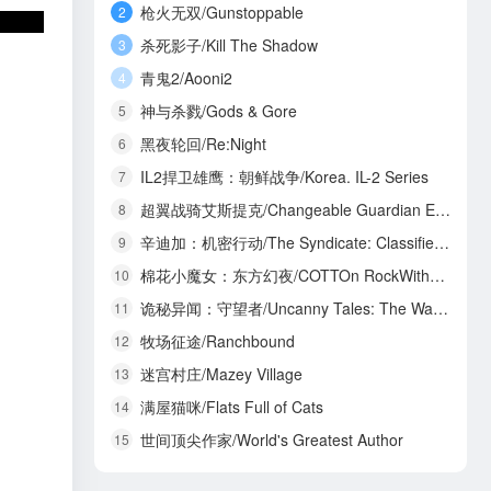
枪火无双/Gunstoppable
2
杀死影子/Kill The Shadow
3
青鬼2/Aooni2
4
神与杀戮/Gods & Gore
5
黑夜轮回/Re:Night
6
IL2捍卫雄鹰：朝鲜战争/Korea. IL-2 Series
7
超翼战骑艾斯提克/Changeable Guardian ESTIQUE
8
辛迪加：机密行动/The Syndicate: Classified Operations
9
棉花小魔女：东方幻夜/COTTOn RockWithYou -ORIENTAL NIGHT DREAMS-
10
诡秘异闻：守望者/Uncanny Tales: The Watcher
11
牧场征途/Ranchbound
12
迷宫村庄/Mazey Village
13
满屋猫咪/Flats Full of Cats
14
世间顶尖作家/World's Greatest Author
15