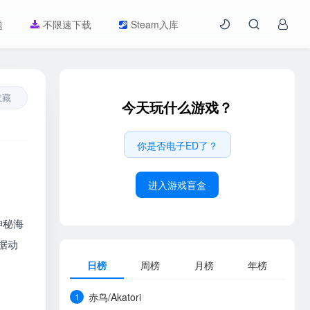
题
不限速下载
Steam入库
收藏
今天玩什么游戏？
你是否电子ED了？
进入游戏盲盒
神秘海
据动
日榜
周榜
月榜
年榜
赤鸟/Akatori
1