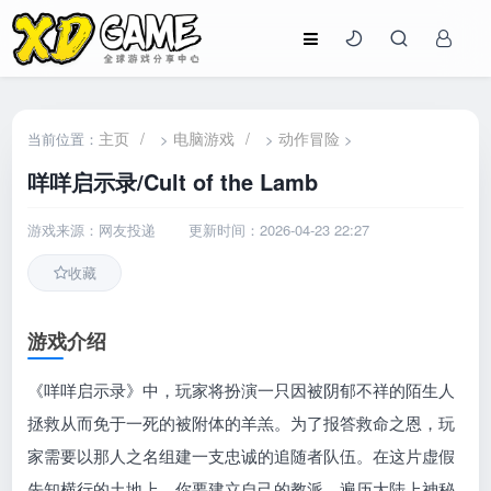
主页
/
电脑游戏
/
动作冒险
当前位置：
>
>
>
咩咩启示录/Cult of the Lamb
游戏来源：网友投递
更新时间：2026-04-23 22:27
收藏
游戏介绍
《咩咩启示录》中，玩家将扮演一只因被阴郁不祥的陌生人
拯救从而免于一死的被附体的羊羔。为了报答救命之恩，玩
家需要以那人之名组建一支忠诚的追随者队伍。在这片虚假
先知横行的土地上，你要建立自己的教派，遍历大陆上神秘