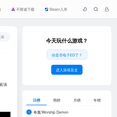
题
不限速下载
Steam入库
收藏
今天玩什么游戏？
你是否电子ED了？
进入游戏盲盒
探索满
日榜
周榜
月榜
年榜
奉魔/Worship Demon
1