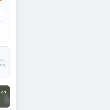
个小
件与
1-18