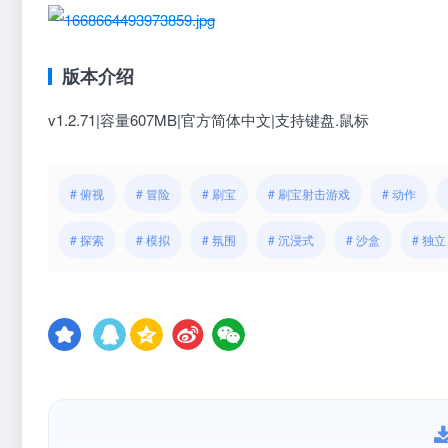
版本介绍
v1.2.71|容量607MB|官方简体中文|支持键盘.鼠标
# 俯视
# 冒险
# 刷宝
# 刷宝射击游戏
# 动作
# 探索
# 模拟
# 氛围
# 沉浸式
# 沙盒
# 独立