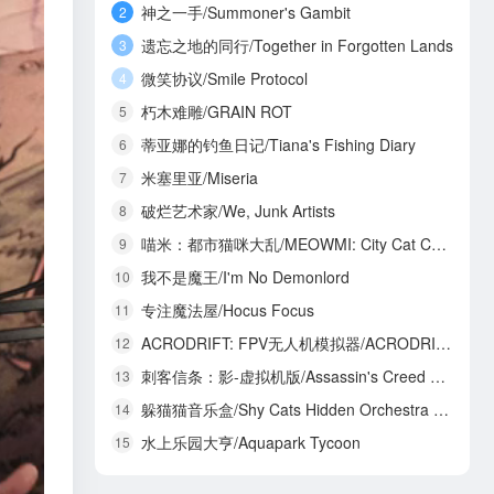
神之一手/Summoner's Gambit
2
遗忘之地的同行/Together in Forgotten Lands
3
微笑协议/Smile Protocol
4
朽木难雕/GRAIN ROT
5
蒂亚娜的钓鱼日记/Tiana's Fishing Diary
6
米塞里亚/Miseria
7
破烂艺术家/We, Junk Artists
8
喵米：都市猫咪大乱/MEOWMI: City Cat Chaos
9
我不是魔王/I'm No Demonlord
10
专注魔法屋/Hocus Focus
11
ACRODRIFT: FPV无人机模拟器/ACRODRIFT: FPV Drone Simulator
12
刺客信条：影-虚拟机版/Assassin's Creed Shadows HYPERVISOR
13
躲猫猫音乐盒/Shy Cats Hidden Orchestra 2 - The Return
14
水上乐园大亨/Aquapark Tycoon
15