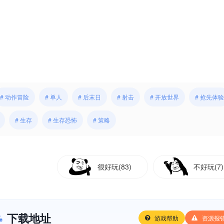
# 动作冒险
# 单人
# 后末日
# 射击
# 开放世界
# 抢先体验
# 生存
# 生存恐怖
# 策略
很好玩(83)
不好玩(7)
下载地址
游戏帮助
资源报