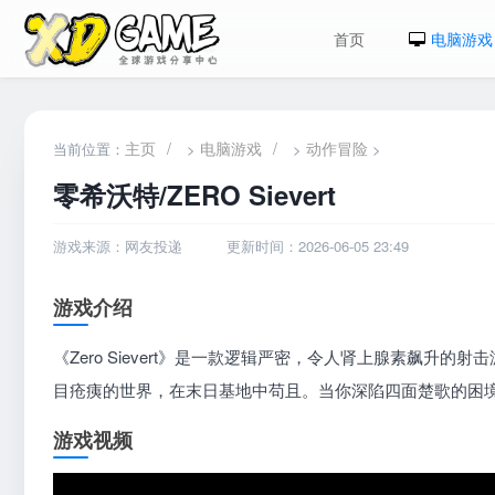
首页
电脑游戏
主页
/
电脑游戏
/
动作冒险
当前位置：
>
>
>
零希沃特/ZERO Sievert
游戏来源：网友投递
更新时间：2026-06-05 23:49
游戏介绍
《Zero Sievert》是一款逻辑严密，令人肾上腺素飙
目疮痍的世界，在末日基地中苟且。当你深陷四面楚歌的困
游戏视频