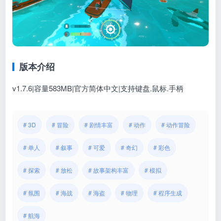
版本介绍
v1.7.6|容量583MB|官方简体中文|支持键盘.鼠标.手柄
# 3D
# 冒险
# 剧情丰富
# 动作
# 动作冒险
# 单人
# 叙事
# 可爱
# 奇幻
# 彩色
# 探索
# 放松
# 故事架构丰富
# 模拟
# 氛围
# 海战
# 海盗
# 物理
# 程序生成
# 航海