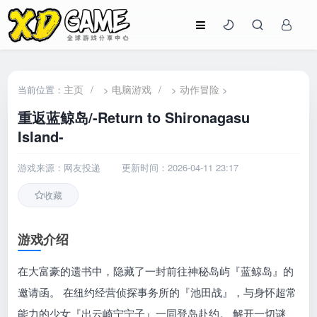
主页
/
电脑游戏
/
动作冒险
当前位置：
>
>
>
重返蓝鲸岛/-Return to Shironagasu
Island-
游戏来源：网友投递
更新时间：2026-04-11 23:17
收藏
游戏介绍
在大富豪的遗书中，隐藏了一封前往神秘岛屿『蓝鲸岛』的
邀请函。 在纽约经营侦探事务所的『池田战』，与身怀超常
能力的少女『出云崎宁宁子』一同登岛赴约。 解开一切谜