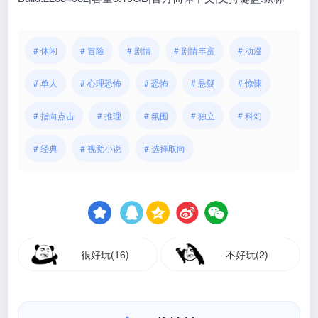
# 休闲
# 冒险
# 剧情
# 剧情丰富
# 动漫
# 单人
# 心理恐怖
# 恐怖
# 悬疑
# 惊悚
# 指向点击
# 推理
# 氛围
# 独立
# 科幻
# 经典
# 视觉小说
# 选择取向
很好玩(16)
不好玩(2)