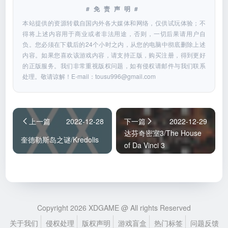
#免责声明#
本站提供的资源转载自国内外各大媒体和网络，仅供试玩体验；不
得将上述内容用于商业或者非法用途，否则，一切后果请用户自
负。您必须在下载后的24个小时之内，从您的电脑中彻底删除上述
内容。如果您喜欢该游戏内容，请支持正版，购买注册，得到更好
的正版服务。我们非常重视版权问题，如有侵权请邮件与我们联系
处理。敬请谅解！E-mail：
tousu996@gmail.com
上一篇
2022-12-28
下一篇
2022-12-29
达芬奇密室3/The House
奎德勒斯岛之谜/Kredolis
of Da Vinci 3
Copyright 2026 XDGAME @ All rights Reserved
关于我们
侵权处理
版权声明
游戏盲盒
热门标签
问题反馈