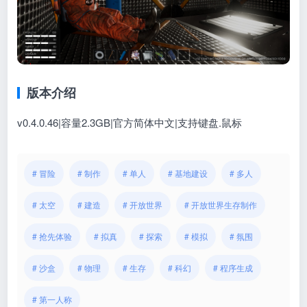
版本介绍
v0.4.0.46|容量2.3GB|官方简体中文|支持键盘.鼠标
# 冒险
# 制作
# 单人
# 基地建设
# 多人
# 太空
# 建造
# 开放世界
# 开放世界生存制作
# 抢先体验
# 拟真
# 探索
# 模拟
# 氛围
# 沙盒
# 物理
# 生存
# 科幻
# 程序生成
# 第一人称