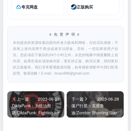
夸克网盘
正版购买
#免责声明#
本站提供的资源转载自国内外各大媒体和网络，仅供试玩体验；不
得将上述内容用于商业或者非法用途，否则，一切后果请用户自
负。您必须在下载后的24个小时之内，从您的电脑中彻底删除上述
内容。如果您喜欢该游戏内容，请支持正版，购买注册，得到更好
的正版服务。我们非常重视版权问题，如有侵权请邮件与我们联系
处理。敬请谅解！E-mail：
tousu996@gmail.com
上一篇
2023-06-27
下一篇
2023-06-28
DiktaPunk：为统治而
僵尸行星：克星鲁
战/DiktaPunk: Fighting for
迪/Zombie Shooting Star
Dominance