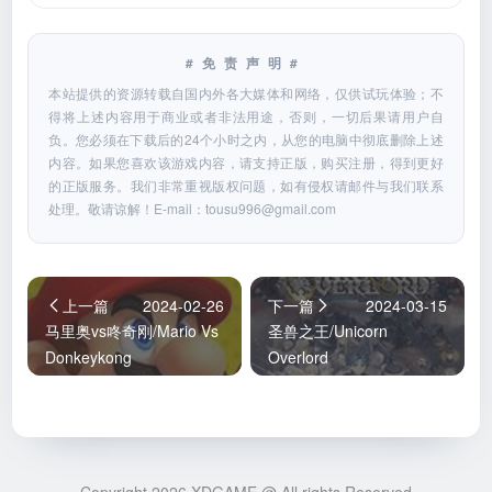
#免责声明#
本站提供的资源转载自国内外各大媒体和网络，仅供试玩体验；不
得将上述内容用于商业或者非法用途，否则，一切后果请用户自
负。您必须在下载后的24个小时之内，从您的电脑中彻底删除上述
内容。如果您喜欢该游戏内容，请支持正版，购买注册，得到更好
的正版服务。我们非常重视版权问题，如有侵权请邮件与我们联系
处理。敬请谅解！E-mail：
tousu996@gmail.com
上一篇
2024-02-26
下一篇
2024-03-15
马里奥vs咚奇刚/Mario Vs
圣兽之王/Unicorn
Donkeykong
Overlord
Copyright 2026 XDGAME @ All rights Reserved