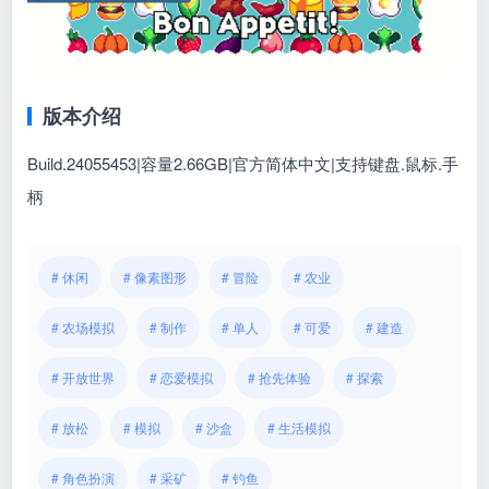
版本介绍
Build.24055453|容量2.66GB|官方简体中文|支持键盘.鼠标.手
柄
# 休闲
# 像素图形
# 冒险
# 农业
# 农场模拟
# 制作
# 单人
# 可爱
# 建造
# 开放世界
# 恋爱模拟
# 抢先体验
# 探索
# 放松
# 模拟
# 沙盒
# 生活模拟
# 角色扮演
# 采矿
# 钓鱼