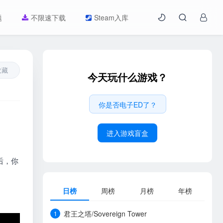
题
不限速下载
Steam入库
收藏
今天玩什么游戏？
你是否电子ED了？
进入游戏盲盒
后，你
日榜
周榜
月榜
年榜
君王之塔/Sovereign Tower
1