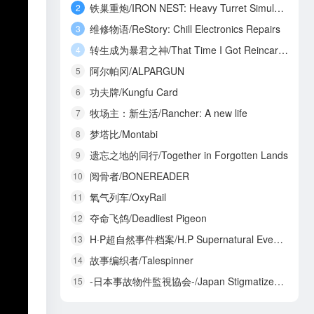
铁巢重炮/IRON NEST: Heavy Turret Simulator
2
维修物语/ReStory: Chill Electronics Repairs
3
转生成为暴君之神/That Time I Got Reincarnated as a Tyrant God
4
阿尔帕冈/ALPARGUN
5
功夫牌/Kungfu Card
6
牧场主：新生活/Rancher: A new life
7
梦塔比/Montabi
8
遗忘之地的同行/Together in Forgotten Lands
9
阅骨者/BONEREADER
10
氧气列车/OxyRail
11
夺命飞鸽/Deadliest Pigeon
12
H·P超自然事件档案/H.P Supernatural Event Archives
13
故事编织者/Talespinner
14
-日本事故物件監視協会-/Japan Stigmatized Property3
15