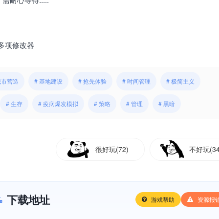
赠多项修改器
城市营造
# 基地建设
# 抢先体验
# 时间管理
# 极简主义
# 生存
# 疫病爆发模拟
# 策略
# 管理
# 黑暗
很好玩(72)
不好玩(34
下载地址
游戏帮助
资源报