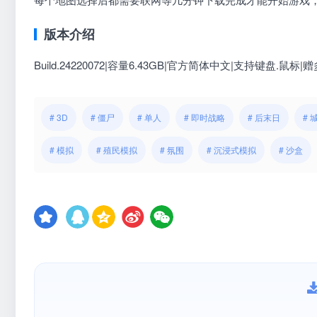
版本介绍
Build.24220072|容量6.43GB|官方简体中文|支持键盘.鼠标
|
# 3D
# 僵尸
# 单人
# 即时战略
# 后末日
# 
# 模拟
# 殖民模拟
# 氛围
# 沉浸式模拟
# 沙盒