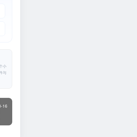
个小
件与
3-16