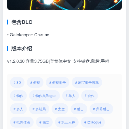
包含DLC
• Gatekeeper: Crustad
版本介绍
v1.2.0.30|容量3.75GB|官简体中文|支持键盘.鼠标.手柄
# 3D
# 俯视
# 俯视射击
# 刷宝射击游戏
# 动作
# 动作类Rogue
# 单人
# 合作
# 多人
# 多结局
# 太空
# 射击
# 弹幕射击
# 抢先体验
# 独立
# 第三人称
# 类Rogue