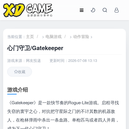
主页
/
电脑游戏
/
动作冒险
当前位置：
>
>
>
心门守卫/Gatekeeper
游戏来源：网友投递
更新时间：2026-07-08 13:13
收藏
游戏介绍
《Gatekeeper》是一款快节奏的Rogue-Lite游戏。启程寻找
失窃的寰宇之心，对抗把守星际之门的不计其数的机器敌
人，在枪林弹雨中杀出一条血路。单枪匹马或者四人并肩，
成为下一代心门守卫！