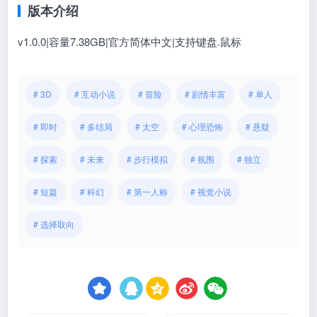
版本介绍
v1.0.0|容量7.38GB|官方简体中文|支持键盘.鼠标
# 3D
# 互动小说
# 冒险
# 剧情丰富
# 单人
# 即时
# 多结局
# 太空
# 心理恐怖
# 悬疑
# 探索
# 未来
# 步行模拟
# 氛围
# 独立
# 短篇
# 科幻
# 第一人称
# 视觉小说
# 选择取向