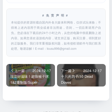
#免责声明#
本站提供的资源转载自国内外各大媒体和网络，仅供试玩体验；不
得将上述内容用于商业或者非法用途，否则，一切后果请用户自
负。您必须在下载后的24个小时之内，从您的电脑中彻底删除上述
内容。如果您喜欢该游戏内容，请支持正版，购买注册，得到更好
的正版服务。我们非常重视版权问题，如有侵权请邮件与我们联系
处理。敬请谅解！E-mail：
tousu996@gmail.com
上一篇
2024-12-17
下一篇
2024-12-17
现尝好滋味！超级猴子球
十只死鸽子/10 Dead
1&2重制版/Super
Doves
Monkey Ball Banana
Mania