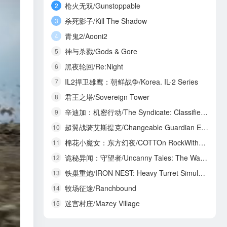
枪火无双/Gunstoppable
2
杀死影子/Kill The Shadow
3
青鬼2/Aooni2
4
神与杀戮/Gods & Gore
5
黑夜轮回/Re:Night
6
IL2捍卫雄鹰：朝鲜战争/Korea. IL-2 Series
7
君王之塔/Sovereign Tower
8
辛迪加：机密行动/The Syndicate: Classified Operations
9
超翼战骑艾斯提克/Changeable Guardian ESTIQUE
10
棉花小魔女：东方幻夜/COTTOn RockWithYou -ORIENTAL NIGHT DREAMS-
11
诡秘异闻：守望者/Uncanny Tales: The Watcher
12
铁巢重炮/IRON NEST: Heavy Turret Simulator
13
牧场征途/Ranchbound
14
迷宫村庄/Mazey Village
15