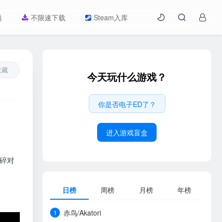
题
不限速下载
Steam入库
收藏
今天玩什么游戏？
你是否电子ED了？
进入游戏盲盒
撕碎对
日榜
周榜
月榜
年榜
赤鸟/Akatori
1