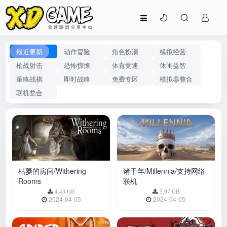
最近更新
动作冒险
角色扮演
模拟经营
枪战射击
恐怖惊悚
体育竞速
休闲益智
策略战棋
即时战略
免费专区
模拟器整合
联机整合
枯萎的房间/Withering
诸千年/Millennia/支持网络
Rooms
联机
4.43 GB
5.97 GB
2024-04-05
2024-04-05