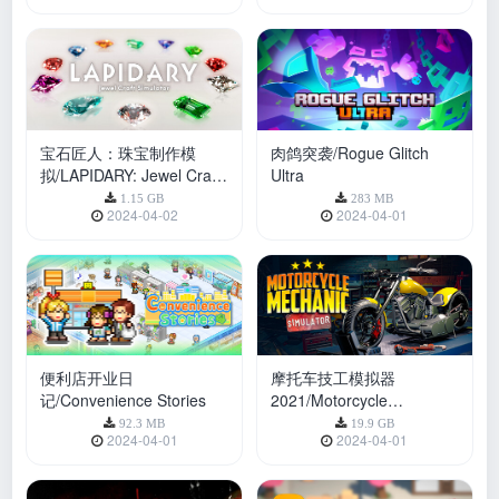
宝石匠人：珠宝制作模
肉鸽突袭/Rogue Glitch
拟/LAPIDARY: Jewel Craft
Ultra
Simulator
1.15 GB
283 MB
2024-04-02
2024-04-01
便利店开业日
摩托车技工模拟器
记/Convenience Stories
2021/Motorcycle
Mechanic Simulator 2021
92.3 MB
19.9 GB
2024-04-01
2024-04-01