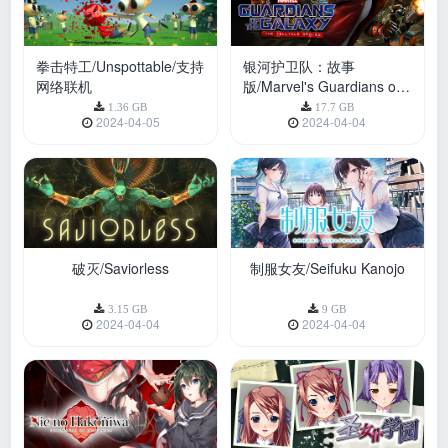
拳击特工/Unspottable/支持
银河护卫队：故事
网络联机
版/Marvel's Guardians of
the Galaxy: The Telltale
1.36 GB
17.7 GB
2024-04-05
2024-04-04
Series
破灭/Saviorless
制服女友/Seifuku Kanojo
3.15 GB
9 GB
2024-04-04
2024-04-04