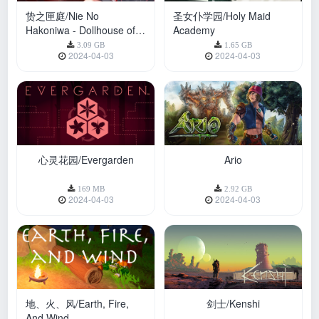
贽之匣庭/Nie No
圣女仆学园/Holy Maid
Hakoniwa - Dollhouse of
Academy
Offerings
3.09 GB
1.65 GB
2024-04-03
2024-04-03
心灵花园/Evergarden
Ario
169 MB
2.92 GB
2024-04-03
2024-04-03
地、火、风/Earth, Fire,
剑士/Kenshi
And Wind