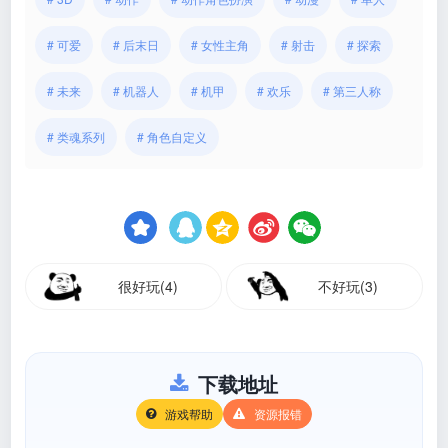
# 可爱
# 后末日
# 女性主角
# 射击
# 探索
# 未来
# 机器人
# 机甲
# 欢乐
# 第三人称
# 类魂系列
# 角色自定义
很好玩(4)
不好玩(3)
下载地址
游戏帮助
资源报错