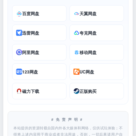
百度网盘
天翼网盘
迅雷网盘
夸克网盘
阿里网盘
移动网盘
123网盘
UC网盘
磁力下载
正版购买
#免责声明#
本站提供的资源转载自国内外各大媒体和网络，仅供试玩体验；不
得将上述内容用于商业或者非法用途，否则，一切后果请用户自