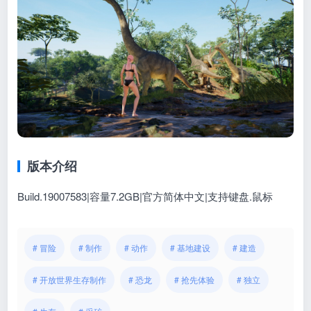
版本介绍
Build.19007583|容量7.2GB|官方简体中文|支持键盘.鼠标
# 冒险
# 制作
# 动作
# 基地建设
# 建造
# 开放世界生存制作
# 恐龙
# 抢先体验
# 独立