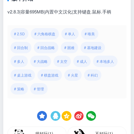
v2.8.3|容量695MB|内置中文汉化|支持键盘.鼠标.手柄
# 2.5D
# 六角格棋盘
# 单人
# 唯美
# 回合制
# 回合战略
# 困难
# 基地建设
# 多人
# 大战略
# 太空
# 成人
# 本地多人
# 桌上游戏
# 棋盘游戏
# 火星
# 科幻
# 策略
# 管理
很好玩(1)
不好玩(1)