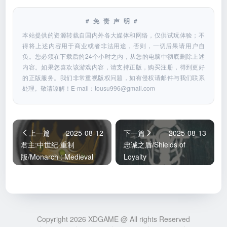
#免责声明#
本站提供的资源转载自国内外各大媒体和网络，仅供试玩体验；不
得将上述内容用于商业或者非法用途，否则，一切后果请用户自
负。您必须在下载后的24个小时之内，从您的电脑中彻底删除上述
内容。如果您喜欢该游戏内容，请支持正版，购买注册，得到更好
的正版服务。我们非常重视版权问题，如有侵权请邮件与我们联系
处理。敬请谅解！E-mail：
tousu996@gmail.com
上一篇
2025-08-12
下一篇
2025-08-13
君主:中世纪 重制
忠诚之盾/Shields of
版/Monarch : Medieval
Loyalty
Remastered
Copyright 2026 XDGAME @ All rights Reserved