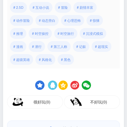
# 2.5D
# 互动小说
# 冒险
# 剧情丰富
# 动作冒险
# 动态旁白
# 心理恐怖
# 惊悚
# 推理
# 时空操控
# 时空旅行
# 沉浸式模拟
# 漫画
# 潜行
# 第三人称
# 记叙
# 超现实
# 超级英雄
# 风格化
# 黑色
很好玩(0)
不好玩(0)