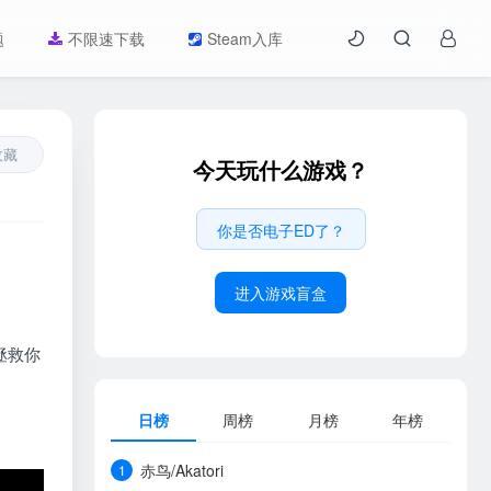
题
不限速下载
Steam入库
收藏
今天玩什么游戏？
你是否电子ED了？
进入游戏盲盒
拯救你
日榜
周榜
月榜
年榜
赤鸟/Akatori
1