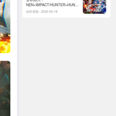
NEN×IMPACT/HUNTER×HUNT
ER NEN×IMPACT
动作冒险 · 2026-06-18