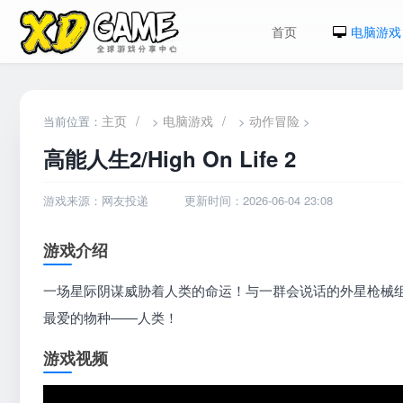
首页
电脑游戏
主页
/
电脑游戏
/
动作冒险
当前位置：
>
>
>
高能人生2/High On Life 2
游戏来源：网友投递
更新时间：2026-06-04 23:08
游戏介绍
一场星际阴谋威胁着人类的命运！与一群会说话的外星枪械
最爱的物种——人类！
游戏视频