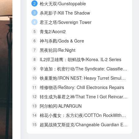
枪火无双/Gunstoppable
2
杀死影子/Kill The Shadow
3
君王之塔/Sovereign Tower
4
青鬼2/Aooni2
5
神与杀戮/Gods & Gore
6
黑夜轮回/Re:Night
7
IL2捍卫雄鹰：朝鲜战争/Korea. IL-2 Series
8
辛迪加：机密行动/The Syndicate: Classified Operations
9
铁巢重炮/IRON NEST: Heavy Turret Simulator
10
维修物语/ReStory: Chill Electronics Repairs
11
转生成为暴君之神/That Time I Got Reincarnated as a Tyrant God
12
阿尔帕冈/ALPARGUN
13
棉花小魔女：东方幻夜/COTTOn RockWithYou -ORIENTAL NIGHT DREAMS-
14
超翼战骑艾斯提克/Changeable Guardian ESTIQUE
15