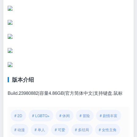
版本介绍
Build.23980882|容量4.86GB|官方简体中文|支持键盘.鼠标
# 2D
# LGBTQ+
# 休闲
# 冒险
# 剧情丰富
# 动漫
# 单人
# 可爱
# 多结局
# 女性主角