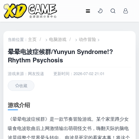
主页
/
电脑游戏
/
动作冒险
当前位置：
>
>
>
晕晕电波症候群/Yunyun Syndrome!?
Rhythm Psychosis
游戏来源：网友投递
更新时间：2026-07-02 21:01
收藏
游戏介绍
《晕晕电波症候群》是一款节奏冒险游戏。某个家里蹲少女
吸食电波歌曲后上网激情输出萌萌怪文书，嗨翻天际的脑电
波晃得整个世界晕头转向。 电波是死宅的看家本事！将这个