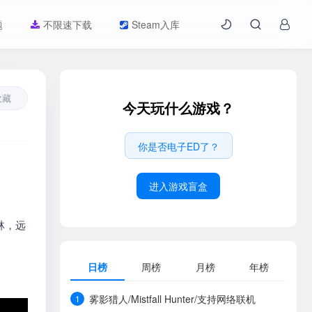
题
不限速下载
Steam入库
收藏
今天玩什么游戏？
你是否电子ED了？
进入游戏盲盒
林，远
日榜
周榜
月榜
年榜
雾影猎人/Mistfall Hunter/支持网络联机
1