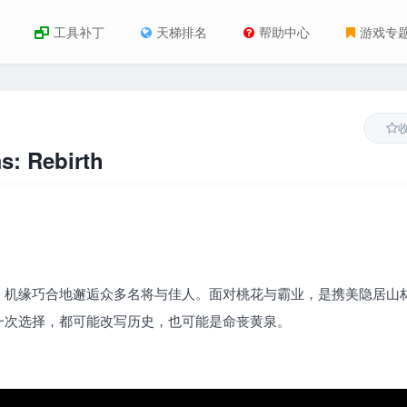
工具补丁
天梯排名
帮助中心
游戏专
 Rebirth
，机缘巧合地邂逅众多名将与佳人。面对桃花与霸业，是携美隐居山
一次选择，都可能改写历史，也可能是命丧黄泉。