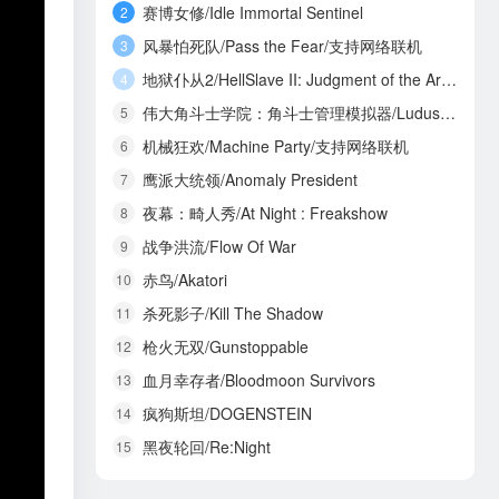
赛博女修/Idle Immortal Sentinel
2
风暴怕死队/Pass the Fear/支持网络联机
3
地狱仆从2/HellSlave II: Judgment of the Archon
4
伟大角斗士学院：角斗士管理模拟器/Ludus Magnatus: Gladiator Manager Simulator
5
机械狂欢/Machine Party/支持网络联机
6
鹰派大统领/Anomaly President
7
夜幕：畸人秀/At Night : Freakshow
8
战争洪流/Flow Of War
9
赤鸟/Akatori
10
杀死影子/Kill The Shadow
11
枪火无双/Gunstoppable
12
血月幸存者/Bloodmoon Survivors
13
疯狗斯坦/DOGENSTEIN
14
黑夜轮回/Re:Night
15