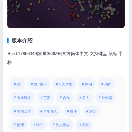
版本介绍
Build.17856349|容量363MB|官方简体中文|支持键盘.鼠标.手
柄
# 2D
# 2D 格斗
# 4 人本地
# 休闲
# 动作
# 卡通风格
# 可爱
# 合作
# 多人
# 控制器
# 本地合作
# 本地多人
# 格斗
# 欢乐
# 物理
# 独立
# 社交聚会
# 跑酷