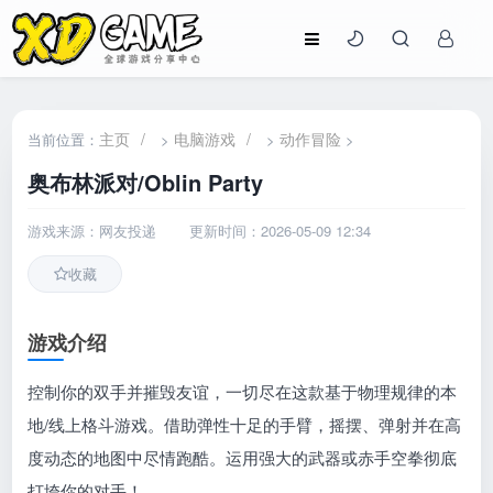
主页
/
电脑游戏
/
动作冒险
当前位置：
>
>
>
奥布林派对/Oblin Party
游戏来源：网友投递
更新时间：2026-05-09 12:34
收藏
游戏介绍
控制你的双手并摧毁友谊，一切尽在这款基于物理规律的本
地/线上格斗游戏。借助弹性十足的手臂，摇摆、弹射并在高
度动态的地图中尽情跑酷。运用强大的武器或赤手空拳彻底
打垮你的对手！