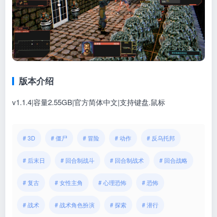
版本介绍
v1.1.4|容量2.55GB|官方简体中文|支持键盘.鼠标
# 3D
# 僵尸
# 冒险
# 动作
# 反乌托邦
# 后末日
# 回合制战斗
# 回合制战术
# 回合战略
# 复古
# 女性主角
# 心理恐怖
# 恐怖
# 战术
# 战术角色扮演
# 探索
# 潜行