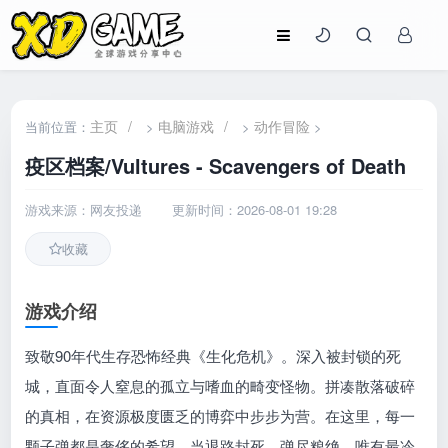
主页
/
电脑游戏
/
动作冒险
当前位置：
>
>
>
疫区档案/Vultures - Scavengers of Death
游戏来源：网友投递
更新时间：2026-08-01 19:28
收藏
游戏介绍
致敬90年代生存恐怖经典《生化危机》。深入被封锁的死
城，直面令人窒息的孤立与嗜血的畸变怪物。拼凑散落破碎
的真相，在资源极度匮乏的博弈中步步为营。在这里，每一
颗子弹都是奢侈的希望。当退路封死、弹尽粮绝，唯有最冷