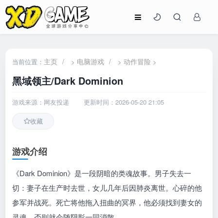
主页
/
电脑游戏
/
动作冒险
当前位置：
>
>
>
黑域领主/Dark Dominion
游戏来源：网友投递
更新时间：2026-05-20 21:05
收藏
游戏介绍
《Dark Dominion》是一段阴暗的类魂故事。男子失去一
切：妻子在生产时去世，女儿几年后因肺炎离世。心碎的他
参军并战死。死亡将他拖入扭曲的冥界，他必须找到妻女的
灵魂，否则就会随阴影一同消散。