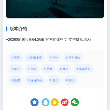
版本介绍
v20260519|容量64.2GB|官方简体中文|支持键盘.鼠标
# 冒险
# 剧情丰富
# 动作
# 动作冒险
# 单人
# 哥特
# 恶魔
# 暴力
# 类魂系列
# 血腥
# 角色扮演
# 迷幻
# 黑暗