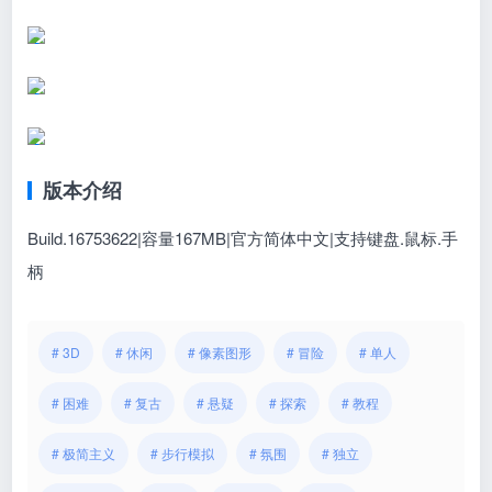
版本介绍
Build.16753622|容量167MB|官方简体中文|支持键盘.鼠标.手
柄
# 3D
# 休闲
# 像素图形
# 冒险
# 单人
# 困难
# 复古
# 悬疑
# 探索
# 教程
# 极简主义
# 步行模拟
# 氛围
# 独立