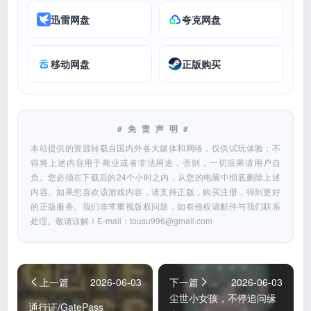
迅雷网盘
夸克网盘
移动网盘
正版购买
#免责声明#
本站提供的资源转载自国内外各大媒体和网络，仅供试玩体验；不
得将上述内容用于商业或者非法用途，否则，一切后果请用户自
负。您必须在下载后的24个小时之内，从您的电脑中彻底删除上述
内容。如果您喜欢该游戏内容，请支持正版，购买注册，得到更好
的正版服务。我们非常重视版权问题，如有侵权请邮件与我们联系
处理。敬请谅解！E-mail：
tousu996@gmail.com
上一篇
2026-06-03
下一篇
2026-06-03
尘世小女孩，不停追问缘
通行证/GatePass