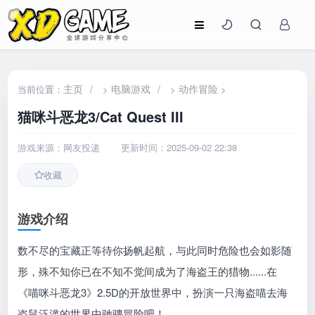
主页
/
电脑游戏
/
动作冒险
当前位置：
>
>
>
猫咪斗恶龙3/Cat Quest III
游戏来源：网友投递
更新时间：2025-09-02 22:38
收藏
游戏介绍
数不尽的宝藏正等待你扬帆起航，与此同时危险也会如影随
形，殊不知你已在不知不觉间成为了海盗王的猎物......在
《喵咪斗恶龙3》2.5D的开放世界中，扮演一只海盗喵去海
盗鼠泛滥的世界中驰骋冒险吧！