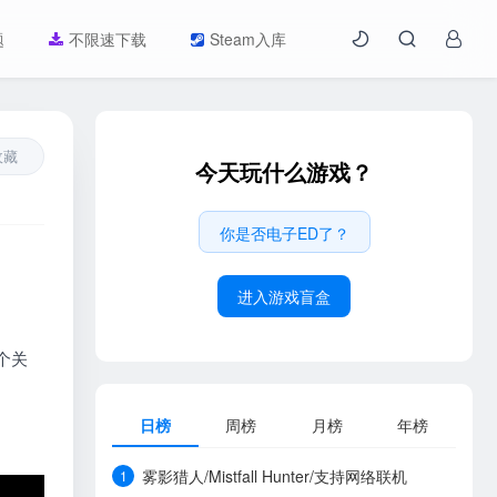
题
不限速下载
Steam入库
收藏
今天玩什么游戏？
你是否电子ED了？
进入游戏盲盒
一个关
日榜
周榜
月榜
年榜
雾影猎人/Mistfall Hunter/支持网络联机
1