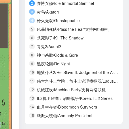
赛博女修/Idle Immortal Sentinel
2
赤鸟/Akatori
3
枪火无双/Gunstoppable
4
风暴怕死队/Pass the Fear/支持网络联机
5
杀死影子/Kill The Shadow
6
青鬼2/Aooni2
7
神与杀戮/Gods & Gore
8
黑夜轮回/Re:Night
9
地狱仆从2/HellSlave II: Judgment of the Archon
10
伟大角斗士学院：角斗士管理模拟器/Ludus Magnatus: Gladiator Manager Simulator
11
机械狂欢/Machine Party/支持网络联机
12
IL2捍卫雄鹰：朝鲜战争/Korea. IL-2 Series
13
血月幸存者/Bloodmoon Survivors
14
鹰派大统领/Anomaly President
15