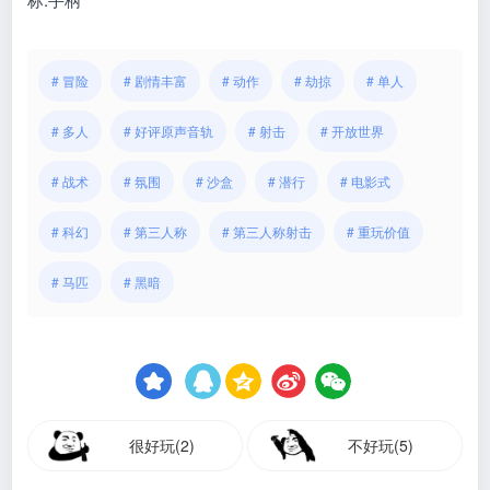
# 冒险
# 剧情丰富
# 动作
# 劫掠
# 单人
# 多人
# 好评原声音轨
# 射击
# 开放世界
# 战术
# 氛围
# 沙盒
# 潜行
# 电影式
# 科幻
# 第三人称
# 第三人称射击
# 重玩价值
# 马匹
# 黑暗
很好玩(2)
不好玩(5)