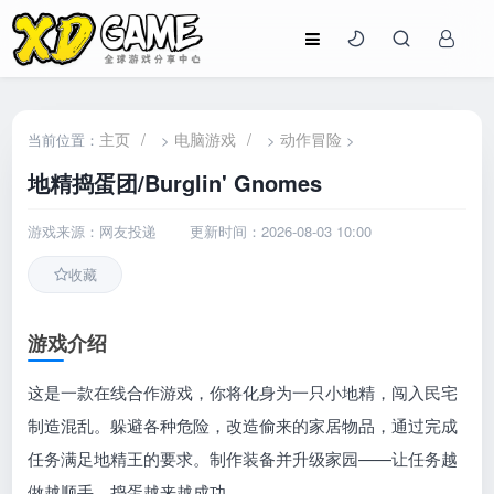
主页
/
电脑游戏
/
动作冒险
当前位置：
>
>
>
地精捣蛋团/Burglin' Gnomes
游戏来源：网友投递
更新时间：2026-08-03 10:00
收藏
游戏介绍
这是一款在线合作游戏，你将化身为一只小地精，闯入民宅
制造混乱。躲避各种危险，改造偷来的家居物品，通过完成
任务满足地精王的要求。制作装备并升级家园——让任务越
做越顺手，捣蛋越来越成功。