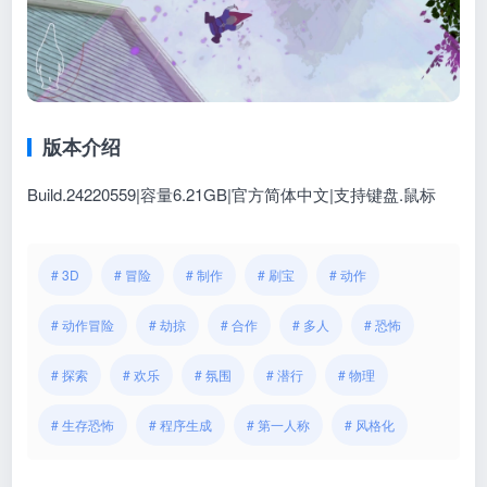
版本介绍
Build.24220559|容量6.21GB|官方简体中文|支持键盘.鼠标
# 3D
# 冒险
# 制作
# 刷宝
# 动作
# 动作冒险
# 劫掠
# 合作
# 多人
# 恐怖
# 探索
# 欢乐
# 氛围
# 潜行
# 物理
# 生存恐怖
# 程序生成
# 第一人称
# 风格化