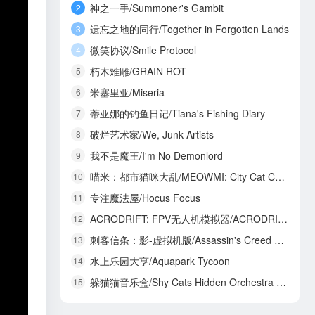
神之一手/Summoner's Gambit
2
遗忘之地的同行/Together in Forgotten Lands
3
微笑协议/Smile Protocol
4
朽木难雕/GRAIN ROT
5
米塞里亚/Miseria
6
蒂亚娜的钓鱼日记/Tiana's Fishing Diary
7
破烂艺术家/We, Junk Artists
8
我不是魔王/I'm No Demonlord
9
喵米：都市猫咪大乱/MEOWMI: City Cat Chaos
10
专注魔法屋/Hocus Focus
11
ACRODRIFT: FPV无人机模拟器/ACRODRIFT: FPV Drone Simulator
12
刺客信条：影-虚拟机版/Assassin's Creed Shadows HYPERVISOR
13
水上乐园大亨/Aquapark Tycoon
14
躲猫猫音乐盒/Shy Cats Hidden Orchestra 2 - The Return
15