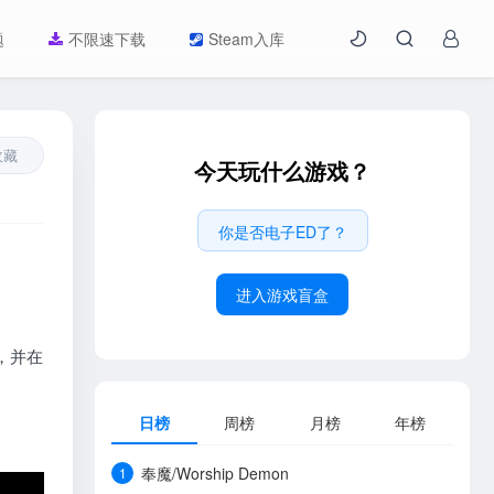
题
不限速下载
Steam入库
收藏
今天玩什么游戏？
你是否电子ED了？
进入游戏盲盒
具，并在
日榜
周榜
月榜
年榜
奉魔/Worship Demon
1