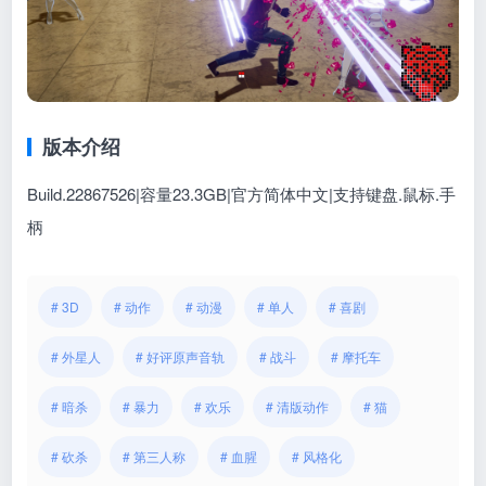
版本介绍
Build.22867526|容量23.3GB|官方简体中文|支持键盘.鼠标.手
柄
# 3D
# 动作
# 动漫
# 单人
# 喜剧
# 外星人
# 好评原声音轨
# 战斗
# 摩托车
# 暗杀
# 暴力
# 欢乐
# 清版动作
# 猫
# 砍杀
# 第三人称
# 血腥
# 风格化