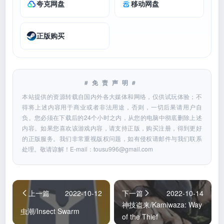
夸克网盘
移动网盘
正版购买
#免责声明#
本站提供的资源转载自国内外各大媒体和网络，仅供试玩体验；不
得将上述内容用于商业或者非法用途，否则，一切后果请用户自
负。您必须在下载后的24个小时之内，从您的电脑中彻底删除上述
内容。如果您喜欢该游戏内容，请支持正版，购买注册，得到更好
的正版服务。我们非常重视版权问题，如有侵权请邮件与我们联系
处理。敬请谅解！E-mail：
tousu996@gmail.com
上一篇
2022-10-12
下一篇
2022-10-14
神技盗来/Kamiwaza: Way
虫潮/Insect Swarm
of the Thief