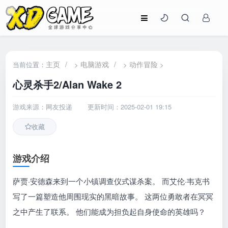
主页
/
电脑游戏
/
动作冒险
当前位置：
>
>
>
心灵杀手2/Alan Wake 2
游戏来源：网友投递
更新时间：2025-02-01 19:15
收藏
游戏介绍
萨贾·安德森来到一个小镇调查仪式谋杀案。 而艾伦·韦克书
写了一篇塑造他周围现实的黑暗故事。 这两位勇敢者在冥冥
之中产生了联系。 他们能成为担负起自身使命的英雄吗？