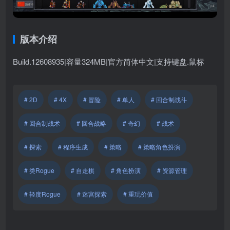
版本介绍
Build.12608935|容量324MB|官方简体中文|支持键盘.鼠标
# 2D
# 4X
# 冒险
# 单人
# 回合制战斗
# 回合制战术
# 回合战略
# 奇幻
# 战术
# 探索
# 程序生成
# 策略
# 策略角色扮演
# 类Rogue
# 自走棋
# 角色扮演
# 资源管理
# 轻度Rogue
# 迷宫探索
# 重玩价值