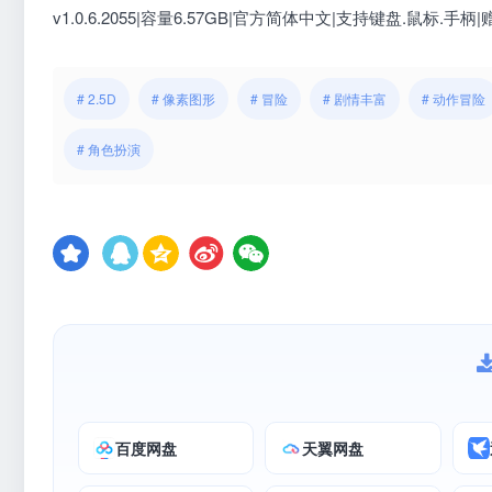
v1.0.6.2055|容量6.57GB|官方简体中文|支持键盘.鼠标.手
# 2.5D
# 像素图形
# 冒险
# 剧情丰富
# 动作冒险
# 角色扮演
百度网盘
天翼网盘