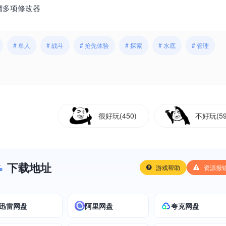
柄|赠多项修改器
# 单人
# 战斗
# 抢先体验
# 探索
# 水底
# 管理
很好玩(450)
不好玩(59
下载地址
游戏帮助
资源报
迅雷网盘
阿里网盘
夸克网盘