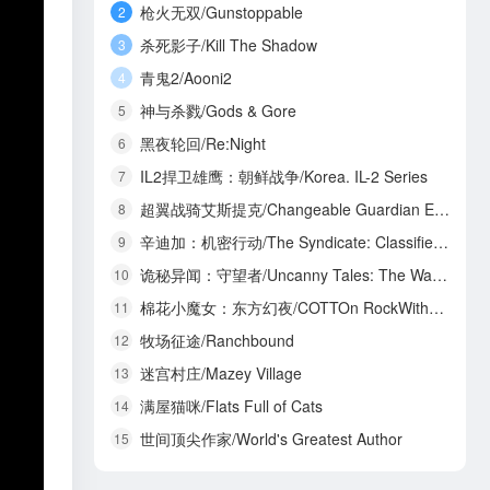
枪火无双/Gunstoppable
2
杀死影子/Kill The Shadow
3
青鬼2/Aooni2
4
神与杀戮/Gods & Gore
5
黑夜轮回/Re:Night
6
IL2捍卫雄鹰：朝鲜战争/Korea. IL-2 Series
7
超翼战骑艾斯提克/Changeable Guardian ESTIQUE
8
辛迪加：机密行动/The Syndicate: Classified Operations
9
诡秘异闻：守望者/Uncanny Tales: The Watcher
10
棉花小魔女：东方幻夜/COTTOn RockWithYou -ORIENTAL NIGHT DREAMS-
11
牧场征途/Ranchbound
12
迷宫村庄/Mazey Village
13
满屋猫咪/Flats Full of Cats
14
世间顶尖作家/World's Greatest Author
15