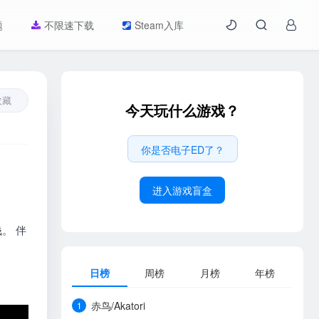
题
不限速下载
Steam入库
收藏
今天玩什么游戏？
你是否电子ED了？
进入游戏盲盒
。 伴
日榜
周榜
月榜
年榜
赤鸟/Akatori
1