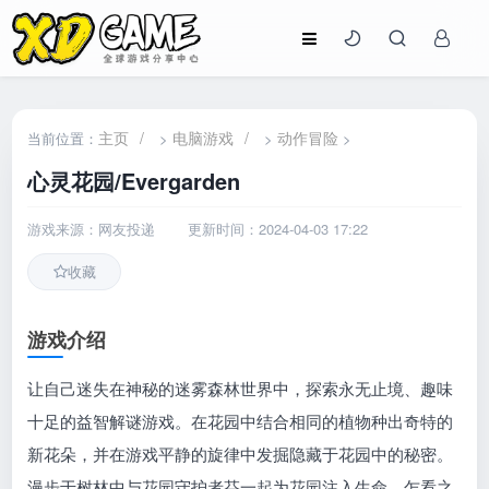
主页
/
电脑游戏
/
动作冒险
当前位置：
>
>
>
心灵花园/Evergarden
游戏来源：网友投递
更新时间：2024-04-03 17:22
收藏
游戏介绍
让自己迷失在神秘的迷雾森林世界中，探索永无止境、趣味
十足的益智解谜游戏。在花园中结合相同的植物种出奇特的
新花朵，并在游戏平静的旋律中发掘隐藏于花园中的秘密。
漫步于树林中与花园守护者芬一起为花园注入生命。乍看之