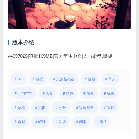
版本介绍
v4397023|容量169MB|官方简体中文|支持键盘.鼠标
# 3D
# 俯视
# 六角格棋盘
# 冒险
# 单人
# 开放世界
# 悬疑
# 情感
# 抽象
# 探索
# 放松
# 氛围
# 竞分
# 等角视角
# 策略
# 自然
# 解谜
# 逻辑
# 阖家
# 魔法