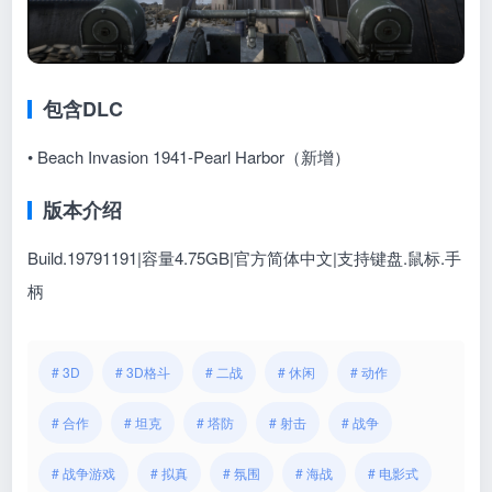
包含DLC
• Beach Invasion 1941-Pearl Harbor（新增）
版本介绍
Build.19791191|容量4.75GB|官方简体中文|支持键盘.鼠标.手
柄
# 3D
# 3D格斗
# 二战
# 休闲
# 动作
# 合作
# 坦克
# 塔防
# 射击
# 战争
# 战争游戏
# 拟真
# 氛围
# 海战
# 电影式