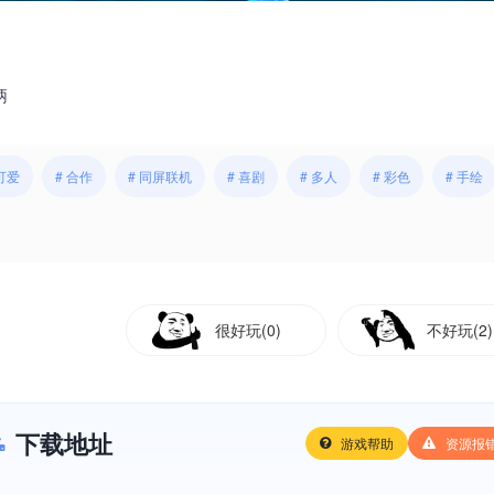
柄
 可爱
# 合作
# 同屏联机
# 喜剧
# 多人
# 彩色
# 手绘
很好玩(0)
不好玩(2)
下载地址
游戏帮助
资源报