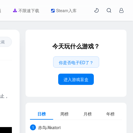
题
不限速下载
Steam入库
收藏
今天玩什么游戏？
你是否电子ED了？
进入游戏盲盒
静止，
日榜
周榜
月榜
年榜
赤鸟/Akatori
1