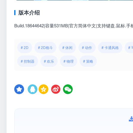
版本介绍
Build.18644642|容量531MB|官方简体中文|支持键盘.鼠标.手
# 2D
# 2D格斗
# 休闲
# 动作
# 卡通风格
#
# 控制器
# 欢乐
# 物理
# 策略