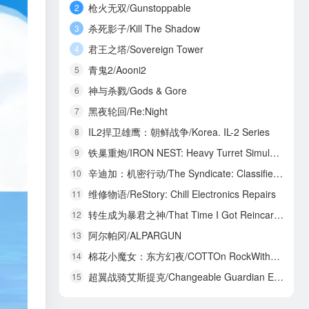
枪火无双/Gunstoppable
2
杀死影子/Kill The Shadow
3
君王之塔/Sovereign Tower
4
青鬼2/Aooni2
5
神与杀戮/Gods & Gore
6
黑夜轮回/Re:Night
7
IL2捍卫雄鹰：朝鲜战争/Korea. IL-2 Series
8
铁巢重炮/IRON NEST: Heavy Turret Simulator
9
辛迪加：机密行动/The Syndicate: Classified Operations
10
维修物语/ReStory: Chill Electronics Repairs
11
转生成为暴君之神/That Time I Got Reincarnated as a Tyrant God
12
阿尔帕冈/ALPARGUN
13
棉花小魔女：东方幻夜/COTTOn RockWithYou -ORIENTAL NIGHT DREAMS-
14
超翼战骑艾斯提克/Changeable Guardian ESTIQUE
15