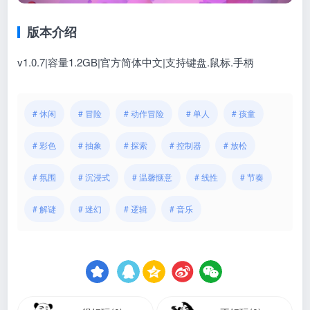
版本介绍
v1.0.7|容量1.2GB|官方简体中文|支持键盘.鼠标.手柄
# 休闲
# 冒险
# 动作冒险
# 单人
# 孩童
# 彩色
# 抽象
# 探索
# 控制器
# 放松
# 氛围
# 沉浸式
# 温馨惬意
# 线性
# 节奏
# 解谜
# 迷幻
# 逻辑
# 音乐