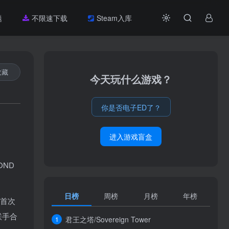
题
不限速下载
Steam入库
收藏
今天玩什么游戏？
你是否电子ED了？
进入游戏盲盒
OND
日榜
周榜
月榜
年榜
，首次
联手合
君王之塔/Sovereign Tower
1