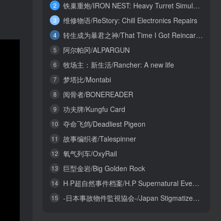
铁巢重炮/IRON NEST: Heavy Turret Simulator
2
维修物语/ReStory: Chill Electronics Repairs
3
转生成为暴君之神/That Time I Got Reincarnated as a Tyrant God
4
阿尔帕冈/ALPARGUN
5
牧场主：新生活/Rancher: A new life
6
梦塔比/Montabi
7
阅骨者/BONEREADER
8
功夫牌/Kungfu Card
9
夺命飞鸽/Deadliest Pigeon
10
故事编织者/Talespinner
11
氧气列车/OxyRail
12
巨型金岩/Big Golden Rock
13
H·P超自然事件档案/H.P Supernatural Event Archives
14
-日本事故物件監視協会-/Japan Stigmatized Property3
15