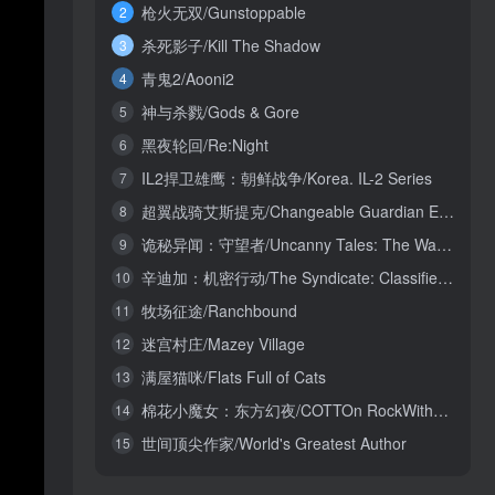
枪火无双/Gunstoppable
2
杀死影子/Kill The Shadow
3
青鬼2/Aooni2
4
神与杀戮/Gods & Gore
5
黑夜轮回/Re:Night
6
IL2捍卫雄鹰：朝鲜战争/Korea. IL-2 Series
7
超翼战骑艾斯提克/Changeable Guardian ESTIQUE
8
诡秘异闻：守望者/Uncanny Tales: The Watcher
9
辛迪加：机密行动/The Syndicate: Classified Operations
10
牧场征途/Ranchbound
11
迷宫村庄/Mazey Village
12
满屋猫咪/Flats Full of Cats
13
棉花小魔女：东方幻夜/COTTOn RockWithYou -ORIENTAL NIGHT DREAMS-
14
世间顶尖作家/World's Greatest Author
15