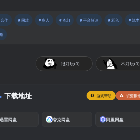
# 合作
# 困难
# 多人
# 奇幻
# 平台解谜
# 彩色
# 战术
跑酷
很好玩(0)
不好玩(0)
下载地址
游戏帮助
资源报
迅雷网盘
夸克网盘
阿里网盘