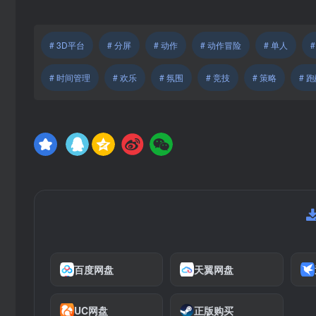
# 3D平台
# 分屏
# 动作
# 动作冒险
# 单人
# 时间管理
# 欢乐
# 氛围
# 竞技
# 策略
# 
百度网盘
天翼网盘
UC网盘
正版购买