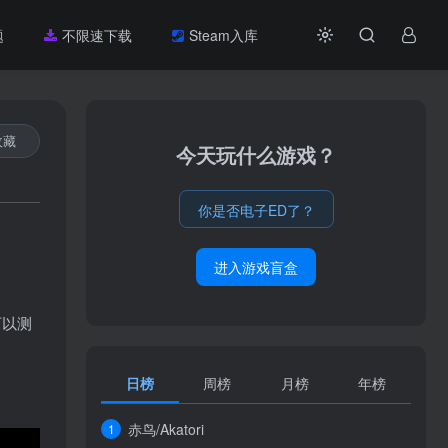
题
不限速下载
Steam入库
收藏
今天玩什么游戏？
你是否电子ED了？
进入游戏盲盒
可以测
日榜
周榜
月榜
年榜
赤鸟/Akatori
1