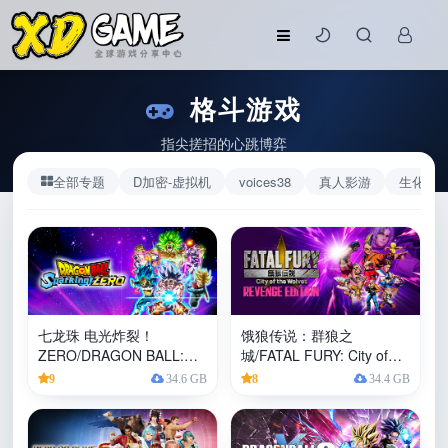
格斗游戏
指尖搓招的心跳博弈
全部专题
D加密-虚拟机
voices38
真人影游
生化系
七龙珠 电光炸裂！
饿狼传说：群狼之
ZERO/DRAGON BALL:
城/FATAL FURY: City of
Sparking! ZERO
the Wolves
9
34.6 GB
8
34.4 GB