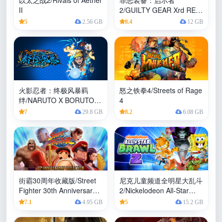
以太之战2/Rivals of Aether
罪恶装备：启示者
II
2/GUILTY GEAR Xrd REV
2
5
2.56 GB
8.4
12 GB
火影忍者：终极风暴羁
怒之铁拳4/Streets of Rage
绊/NARUTO X BORUTO
4
Ultimate Ninja STORM
7
29.8 GB
8.2
6.08 GB
CONNECTIONS
街霸30周年收藏版/Street
尼克儿童频道全明星大乱斗
Fighter 30th Anniversary
2/Nickelodeon All-Star
Collection
Brawl 2
7.1
4.95 GB
5
15.2 GB