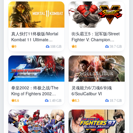
真人快打11终极版/Mortal
街头霸王5：冠军版/Street
Kombat 11 Ultimate
Fighter V: Champion
Edition
Edition
9
108 GB
8
59.7 GB
拳皇2002：终极之战/The
灵魂能力6/刀魂6/剑魂
King of Fighters 2002
6/SoulCalibur VI
Unlimited Match
8.6
1.49 GB
8.5
18.7 GB