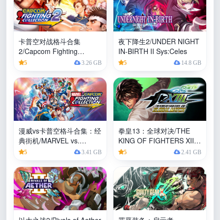
卡普空对战格斗合集
夜下降生2/UNDER NIGHT
2/Capcom Fighting
IN-BIRTH II Sys:Celes
Collection 2
5
3.26 GB
5
14.8 GB
漫威vs卡普空格斗合集：经
拳皇13：全球对决/THE
典街机/MARVEL vs.
KING OF FIGHTERS XIII
CAPCOM Fighting
GLOBAL MATCH
5
3.41 GB
5
2.41 GB
Collection: Arcade
Classics