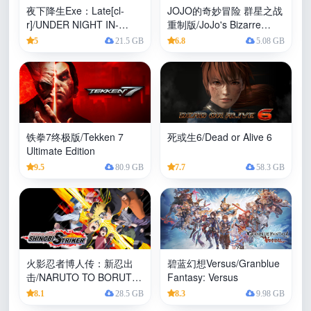
夜下降生Exe：Late[cl-
JOJO的奇妙冒险 群星之战
r]/UNDER NIGHT IN-
重制版/JoJo's Bizarre
BIRTH Exe:Late[cl-r]
Adventure: All-Star Battle
5
21.5 GB
6.8
5.08 GB
R
铁拳7终极版/Tekken 7
死或生6/Dead or Alive 6
Ultimate Edition
9.5
80.9 GB
7.7
58.3 GB
火影忍者博人传：新忍出
碧蓝幻想Versus/Granblue
击/NARUTO TO BORUTO:
Fantasy: Versus
SHINOBI STRIKER
8.1
28.5 GB
8.3
9.98 GB