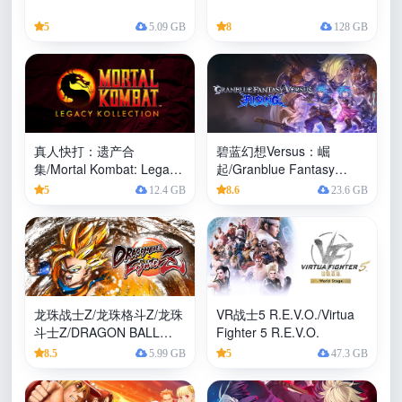
5
5.09 GB
8
128 GB
真人快打：遗产合
碧蓝幻想Versus：崛
集/Mortal Kombat: Legacy
起/Granblue Fantasy
Kollection
Versus: Rising
5
12.4 GB
8.6
23.6 GB
龙珠战士Z/龙珠格斗Z/龙珠
VR战士5 R.E.V.O./Virtua
斗士Z/DRAGON BALL
Fighter 5 R.E.V.O.
FighterZ
8.5
5.99 GB
5
47.3 GB