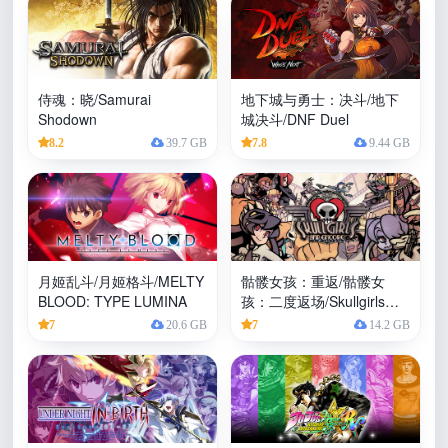
侍魂：晓/Samurai
地下城与勇士：决斗/地下
Shodown
城决斗/DNF Duel
8.2
39.7 GB
7.8
9.44 GB
月姬乱斗/月姬格斗/MELTY
骷髅女孩：重返/骷髅女
BLOOD: TYPE LUMINA
孩：二度返场/Skullgirls
2nd Encore
7
20.6 GB
7
14.2 GB