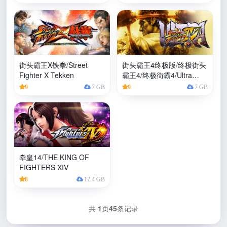
街头霸王X铁拳/Street
街头霸王4终极版/终极街头
Fighter X Tekken
霸王4/终极街霸4/Ultra
Street Fighter IV
9
7 GB
9
7 GB
拳皇14/THE KING OF
FIGHTERS XIV
8
17.4 GB
共
1
页
45
条记录