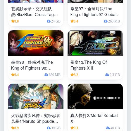
苍翼默示录：交叉组队
拳皇97：全球对决/The
战/BlazBlue: Cross Tag
king of fighters'97 Global
Battle
Match
8.8
24 GB
8.4
260 MB
拳皇98：终极对决/The
拳皇13/The King Of
King of Fighters 98:
Fighters XIII
Ultimate Match
9.4
880 MB
8.2
2.3 GB
火影忍者疾风传：究极忍者
真人快打X/Mortal Kombat
风暴4/Naruto Shippuden:
X
Ultimate Ninja Storm 4
8.9
39 GB
9.3
40 GB