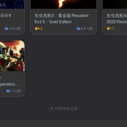
vil 6
生化危机5：黄金版/Resident
生化危机4
Evil 5：Gold Edition
2022/Resid
Project 20
13.9 GB
9.3
8.47 GB
7.7
行
peration
7.5 GB
共
1
页
17
条记录