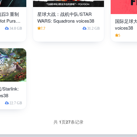
踪3 重制
星球大战：战机中队/STAR
ot Pursuit
WARS: Squadrons voices38
国际足球大联
38
voices38
34.8 GB
7.7
31.2 GB
5
rlink:
ces38
22.7 GB
共
1
页
27
条记录