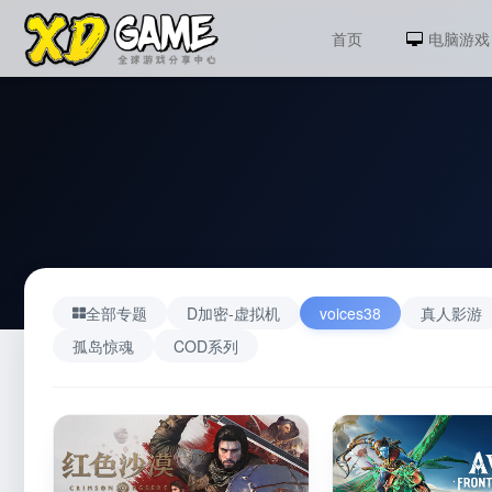
首页
电脑游戏
全部专题
D加密-虚拟机
voices38
真人影游
孤岛惊魂
COD系列