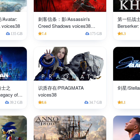
atar:
刺客信条：影/Assassin's
第一狂战士：卡
a voices38
Creed Shadows voices38
Berserker:
CRACKFIX
135 GB
7.4
175 GB
8.3
骑士之
识质存在/PRAGMATA
剑星/Stellar
egacy of
voices38
ces38
39.2 GB
8.6
34.7 GB
8.1