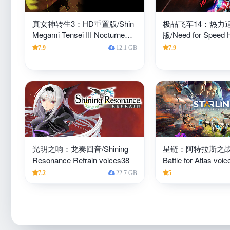
真女神转生3：HD重置版/Shin
极品飞车14：热力追
Megami Tensei III Nocturne
版/Need for Speed H
HD Remaster voices38
Remastered voices
7.9
12.1 GB
7.9
光明之响：龙奏回音/Shining
星链：阿特拉斯之战/Sta
Resonance Refrain voices38
Battle for Atlas voi
7.2
22.7 GB
5