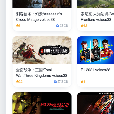
刺客信条：幻景/Assassin's
索尼克 未知边境/Son
Creed Mirage voices38
Frontiers voices38
8
65 GB
6.8
全面战争：三国/Total
F1 2021 voices38
War:Three Kingdoms voices38
9.3
57.5 GB
8