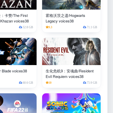
赞/The First
霍格沃茨之遗/Hogwarts
 Khazan voices38
Legacy voices38
52.8 GB
9.3
71.1 GB
 Blade voices38
生化危机9：安魂曲/Resident
Evil Requiem voices38
60.6 GB
10
75.9 GB