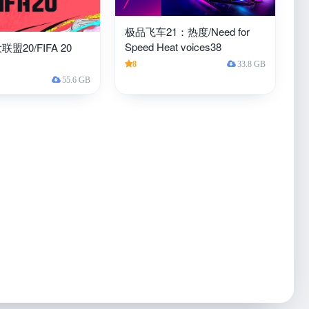
极品飞车21：热度/Need for
Speed Heat voices38
盟20/FIFA 20
8
33.8 GB
55.6 GB