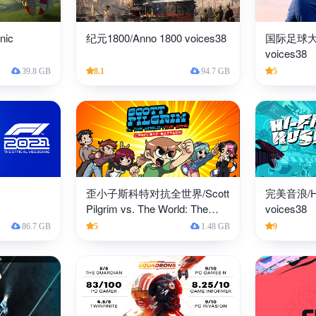
ic
纪元1800/Anno 1800 voices38
国际足球大联
voices38
39.8 GB
8.1
94.7 GB
5
歪小子斯科特对抗全世界/Scott
完美音浪/Hi
Pilgrim vs. The World: The
voices38
Game voices38
86.7 GB
5
1.48 GB
9