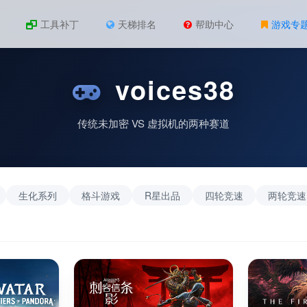
工具补丁
天梯排名
帮助中心
游戏专
voices38
传统未加密 VS 虚拟机的两种赛道
生化系列
格斗游戏
R星出品
四轮竞速
两轮竞速