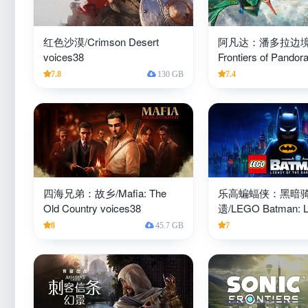
红色沙漠/Crimson Desert
阿凡达：潘多拉边境/Av
voices38
Frontiers of Pandor
7.8
130 GB
7.4
四海兄弟：故乡/Mafia: The
乐高蝙蝠侠：黑暗
Old Country voices38
遗/LEGO Batman: L
the Dark Knight voi
8
45.7 GB
7